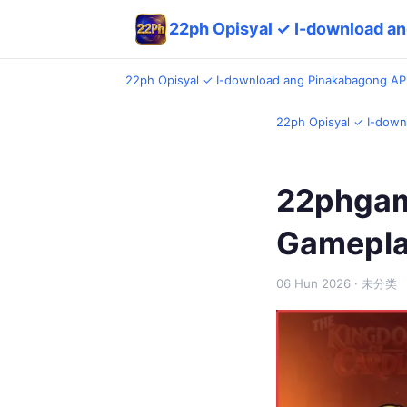
22ph Opisyal ✓ I-download a
22ph Opisyal ✓ I-download ang Pinakabagong A
22ph Opisyal ✓ I-dow
22phgam
Gamepl
06 Hun 2026
· 未分类