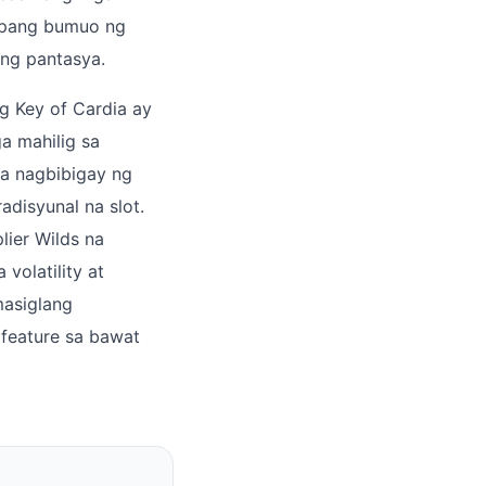
 upang bumuo ng
ng pantasya.
g Key of Cardia ay
a mahilig sa
na nagbibigay ng
disyunal na slot.
lier Wilds na
olatility at
masiglang
feature sa bawat