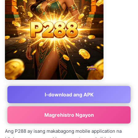
I-download ang APK
Magrehistro Ngayon
Ang P288 ay isang makabagong mobile application na