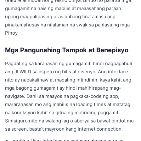
feature at modernong teknolohiya. Binuo ito para sa mga
gumagamit na nais ng mabilis at maaasahang paraan
upang magpalipas ng oras habang tinatamasa ang
pinakamahusay na nilalaman na swak sa panlasa ng mga
Pinoy.
Mga Pangunahing Tampok at Benepisyo
Pagdating sa karanasan ng gumagamit, hindi nagpapahuli
ang JLWILD sa aspeto ng bilis at disenyo. Ang interface
nito ay napakalinaw at madaling intindihin, kaya kahit ang
mga bagong gumagamit ay hindi mahihirapang mag-
navigate. Dahil sa maayos na pagkaka-code ng app,
mararanasan mo ang mabilis na loading times at matatag
na koneksyon kahit sa gitna ng matinding paggamit.
Sinisiguro nito na walang lag o aberya sa bawat pindot mo
sa screen, basta’t mayroon kang internet connection.
Intuitive User Interface na sadyang ginawa para sa