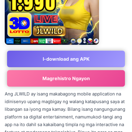
I-download ang APK
Magrehistro Ngayon
Ang JLWILD ay isang makabagong mobile application na
idinisenyo upang magbigay ng walang katapusang saya at
libangan sa iyong mga kamay. Bilang isang nangungunang
platform sa digital entertainment, namumukod-tangi ang
app na ito dahil sa kakaibang timpla ng mga interactive na