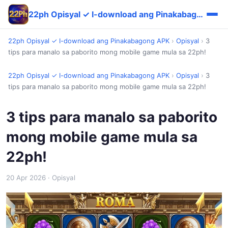
22ph Opisyal ✓ I-download ang Pinakabagong APK
22ph Opisyal ✓ I-download ang Pinakabagong APK
›
Opisyal
›
3
tips para manalo sa paborito mong mobile game mula sa 22ph!
22ph Opisyal ✓ I-download ang Pinakabagong APK
›
Opisyal
›
3
tips para manalo sa paborito mong mobile game mula sa 22ph!
3 tips para manalo sa paborito
mong mobile game mula sa
22ph!
20 Apr 2026
· Opisyal