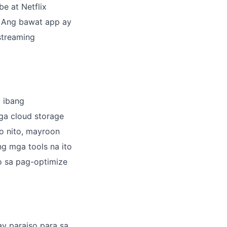
e at Netflix
. Ang bawat app ay
streaming
t ibang
ga cloud storage
bo nito, mayroon
ng mga tools na ito
o sa pag-optimize
y paraiso para sa