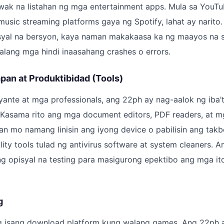
ak na listahan ng mga entertainment apps. Mula sa YouTub
sic streaming platforms gaya ng Spotify, lahat ay narito
syal na bersyon, kaya naman makakaasa ka ng maayos na 
lang mga hindi inaasahang crashes o errors.
pan at Produktibidad (Tools)
ante at mga professionals, ang 22ph ay nag-aalok ng iba’
. Kasama rito ang mga document editors, PDF readers, at m
an mo namang linisin ang iyong device o pabilisin ang tak
ity tools tulad ng antivirus software at system cleaners. A
g opisyal na testing para masigurong epektibo ang mga it
g
g isang download platform kung walang games. Ang 22ph a