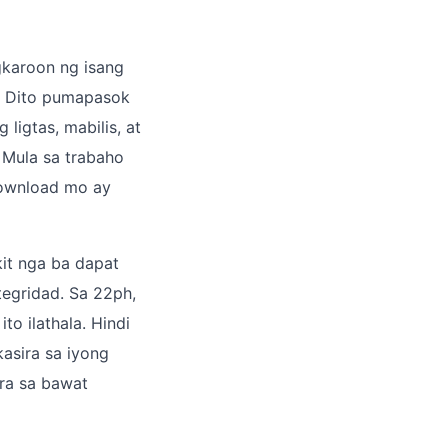
gkaroon ng isang
. Dito pumapasok
igtas, mabilis, at
 Mula sa trabaho
download mo ay
it nga ba dapat
tegridad. Sa 22ph,
to ilathala. Hindi
asira sa iyong
ra sa bawat