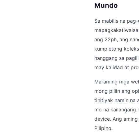
Mundo
Sa mabilis na pag
mapagkakatiwalaan
ang 22ph, ang nang
kumpletong koleksy
hanggang sa pagli
may kalidad at pro
Maraming mga webs
mong piliin ang op
tinitiyak namin na 
mo na kailangang 
device. Ang aming 
Pilipino.