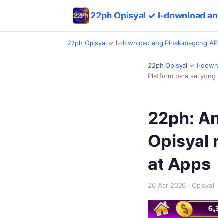
22ph Opisyal ✓ I-download a
22ph Opisyal ✓ I-download ang Pinakabagong A
22ph Opisyal ✓ I-dow
Platform para sa Iyong
22ph: A
Opisyal 
at Apps
26 Apr 2026
· Opisyal