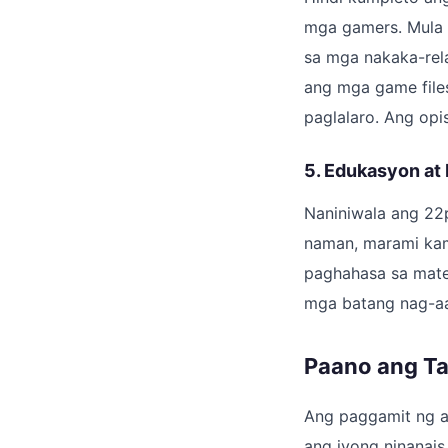
mga gamers. Mula 
sa mga nakaka-rela
ang mga game file
paglalaro. Ang opi
5. Edukasyon at 
Naniniwala ang 22
naman, marami kam
paghahasa sa mate
mga batang nag-aa
Paano ang T
Ang paggamit ng a
ang iyong ninanais