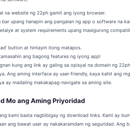
yal na website ng 22ph gamit ang iyong browser.
h bar upang hanapin ang pangalan ng app o software na ka
etalye at system requirements upang masigurong compatibl
oad’ button at hintayin itong matapos.
at tamasahin ang bagong features ng iyong app!
ngnan kung ang link ay galing sa opisyal na domain ng 22
. Ang aming interface ay user-friendly, kaya kahit ang m
iya ay madaling makakapag-navigate sa aming site.
d Mo ang Aming Priyoridad
mang kami basta nagbibigay ng download links. Kami ay bu
an ang bawat user ay nakakaramdam ng seguridad. Ang b