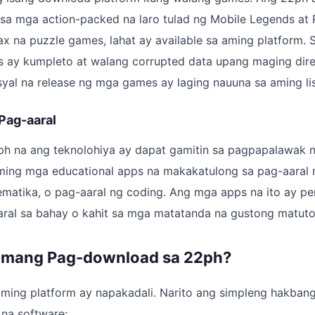
sa mga action-packed na laro tulad ng Mobile Legends a
x na puzzle games, lahat ay available sa aming platform. S
s ay kumpleto at walang corrupted data upang maging dire
syal na release ng mga games ay laging nauuna sa aming li
Pag-aaral
ph na ang teknolohiya ay dapat gamitin sa pagpapalawak 
ing mga educational apps na makakatulong sa pag-aaral 
matika, o pag-aaral ng coding. Ang mga apps na ito ay pe
ral sa bahay o kahit sa mga matatanda na gustong matuto 
amang Pag-download sa 22ph?
ming platform ay napakadali. Narito ang simpleng hakba
 na software: