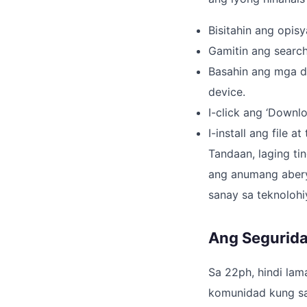
Bisitahin ang opis
Gamitin ang searc
Basahin ang mga d
device.
I-click ang ‘Downl
I-install ang file 
Tandaan, laging ti
ang anumang aberya
sanay sa teknoloh
Ang Segurida
Sa 22ph, hindi la
komunidad kung sa