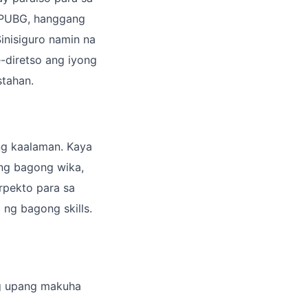
t PUBG, hanggang
inisiguro namin na
-diretso ang iyong
stahan.
ng kaalaman. Kaya
ng bagong wika,
rpekto para sa
ng bagong skills.
ng upang makuha