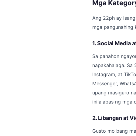
Mga Kategory
Ang 22ph ay isang 
mga pangunahing k
1. Social Media
Sa panahon ngayon
napakahalaga. Sa 2
Instagram, at TikT
Messenger, WhatsA
upang masiguro na 
inilalabas ng mga 
2. Libangan at V
Gusto mo bang man