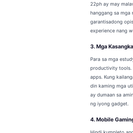
22ph ay may malaw
hanggang sa mga mu
garantisadong opi
experience nang wa
3. Mga Kasangka
Para sa mga estudy
productivity tools
apps. Kung kailang
din kaming mga util
ay dumaan sa amin
ng iyong gadget.
4. Mobile Gamin
Hindi kumpleto an