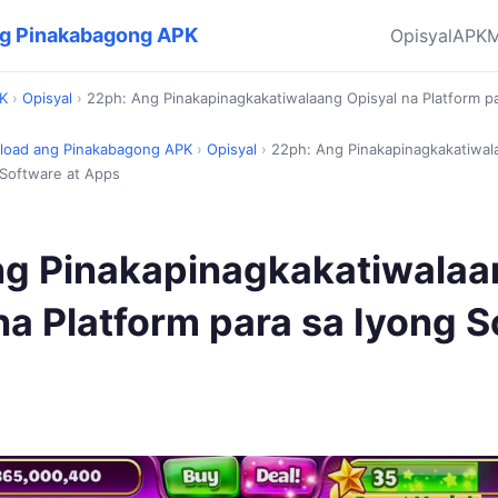
ng Pinakabagong APK
Opisyal
APK
M
PK
›
Opisyal
›
22ph: Ang Pinakapinagkakatiwalaang Opisyal na Platform p
nload ang Pinakabagong APK
›
Opisyal
›
22ph: Ang Pinakapinagkakatiwal
 Software at Apps
ng Pinakapinagkakatiwalaa
na Platform para sa Iyong 