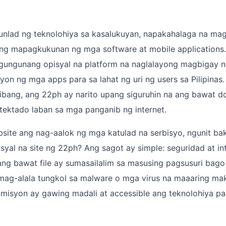
-unlad ng teknolohiya sa kasalukuyan, napakahalaga na ma
g mapagkukunan ng mga software at mobile applications
ungunang opisyal na platform na naglalayong magbigay ng l
on ng mga apps para sa lahat ng uri ng users sa Pilipinas.
libang, ang 22ph ay narito upang siguruhin na ang bawat 
tektado laban sa mga panganib ng internet.
ite ang nag-aalok ng mga katulad na serbisyo, ngunit bak
isyal na site ng 22ph? Ang sagot ay simple: seguridad at in
ang bawat file ay sumasailalim sa masusing pagsusuri bago i
mag-alala tungkol sa malware o mga virus na maaaring mak
misyon ay gawing madali at accessible ang teknolohiya pa