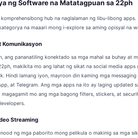
a ng Software na Matatagpuan sa 22ph
komprehensibong hub na naglalaman ng libu-libong apps. N
ategorya na maaari mong i-explore sa aming opisyal na we
 at Komunikasyon
, ang pananatiling konektado sa mga mahal sa buhay at 
2ph, makikita mo ang lahat ng sikat na social media apps
ok. Hindi lamang iyon, mayroon din kaming mga messaging 
pp, at Telegram. Ang mga apps na ito ay laging updated s
magagamit mo ang mga bagong filters, stickers, at securit
developers.
ideo Streaming
ood ng mga paborito mong pelikula o makinig sa mga sik