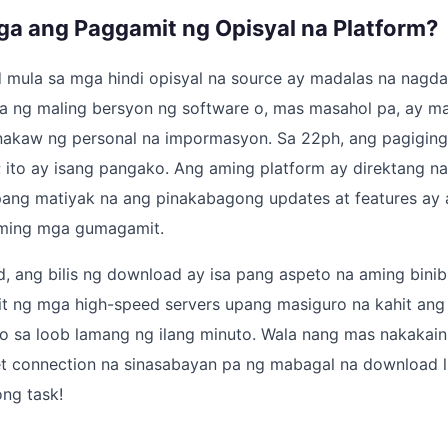
ga ang Paggamit ng Opisyal na Platform?
mula sa mga hindi opisyal na source ay madalas na nagda
 ng maling bersyon ng software o, mas masahol pa, ay m
akaw ng personal na impormasyon. Sa 22ph, ang pagiging “
; ito ay isang pangako. Ang aming platform ay direktang n
ang matiyak na ang pinakabagong updates at features ay
aming mga gumagamit.
, ang bilis ng download ay isa pang aspeto na aming binib
 ng mga high-speed servers upang masiguro na kahit ang m
sa loob lamang ng ilang minuto. Wala nang mas nakakaini
et connection na sinasabayan pa ng mabagal na download l
ng task!