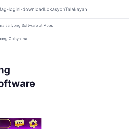
ag-login
I-download
Lokasyon
Talakayan
ara sa Iyong Software at Apps
aang Opisyal na
ng
Software