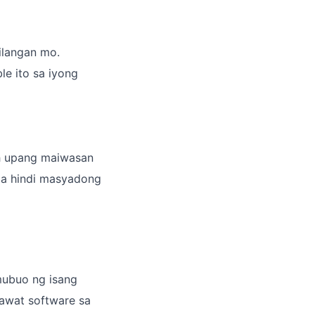
ilangan mo.
e ito sa iyong
ph upang maiwasan
ga hindi masyadong
mubuo ng isang
awat software sa