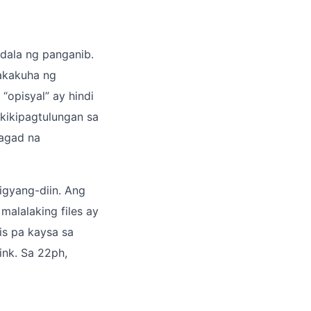
dala ng panganib.
akakuha ng
opisyal” ay hindi
akikipagtulungan sa
 agad na
igyang-diin. Ang
alalaking files ay
s pa kaysa sa
ink. Sa 22ph,