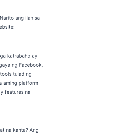
arito ang ilan sa
bsite:
mga katrabaho ay
 gaya ng Facebook,
tools tulad ng
a aming platform
y features na
at na kanta? Ang