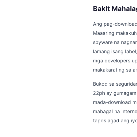
Bakit Mahala
Ang pag-download 
Maaaring makakuha
spyware na nagnan
lamang isang label
mga developers up
makakarating sa 
Bukod sa seguridad
22ph ay gumagamit
mada-download mo 
mabagal na intern
tapos agad ang iyo